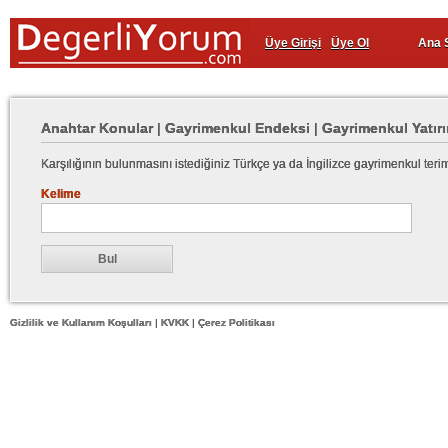
Üye Girişi
Üye Ol
Ana 
Anahtar Konular
|
Gayrimenkul Endeksi
|
Gayrimenkul Yatırı
Karşılığının bulunmasını istediğiniz Türkçe ya da İngilizce gayrimenkul teri
Kelime
Gizlilik ve Kullanım Koşulları
|
KVKK
|
Çerez Politikası