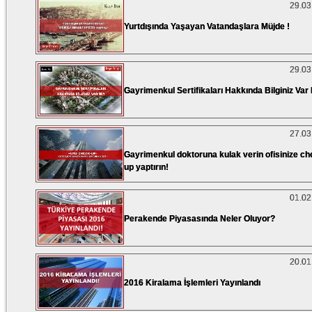
29.03
Yurtdışında Yaşayan Vatandaşlara Müjde !
29.03
Gayrimenkul Sertifikaları Hakkında Bilginiz Var
27.03
Gayrimenkul doktoruna kulak verin ofisinize ch
up yaptırın!
01.02
Perakende Piyasasında Neler Oluyor?
20.01
2016 Kiralama İşlemleri Yayınlandı