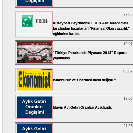
22.08
Kuzeybatı Gayrimenkul, TEB Aile Akademisi
tarafından hazırlanan “Finansal Okuryazarlık”
eğitimine katıldı.
19.07
"Türkiye Perakende Piyasası 2013" Raporu
yayınlandı.
03.07
İstanbul'un ofis haritası nasıl değişti ?
18.06
Mayıs Ayı Getiri Oranları Açıklandı.
21.05