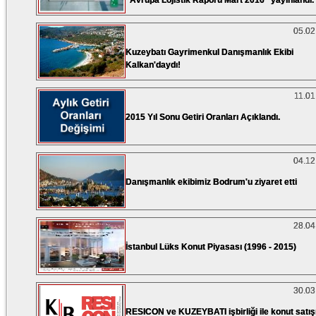
“Avrupa Lojistik Raporu Mart 2016” yayınlandı.
05.02
Kuzeybatı Gayrimenkul Danışmanlık Ekibi
Kalkan'daydı!
11.01
2015 Yıl Sonu Getiri Oranları Açıklandı.
04.12
Danışmanlık ekibimiz Bodrum'u ziyaret etti
28.04
İstanbul Lüks Konut Piyasası (1996 - 2015)
30.03
RESICON ve KUZEYBATI işbirliği ile konut satış