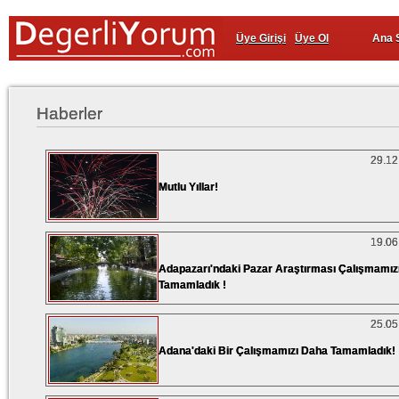
Üye Girişi
Üye Ol
Ana 
Haberler
29.12
Mutlu Yıllar!
19.06
Adapazarı'ndaki Pazar Araştırması Çalışmamız
Tamamladık !
25.05
Adana'daki Bir Çalışmamızı Daha Tamamladık!