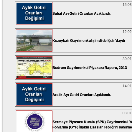
15.03
Şubat Ayı Getiri Oranları Açıklandı.
12.02
Kuzeybatı Gayrimenkul şimdi de Iğdır'daydı
30.01
Bodrum Gayrimenkul Piyasası Raporu, 2013
14.01
Aralık Ayı Getiri Oranları Açıklandı.
03.01
Sermaye Piyasası Kurulu (SPK) Gayrimenkul Ya
Fonlarına (GYF) İlişkin Esaslar Tebliği'ni yayınla