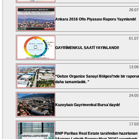
26.07
Ankara 2016 Ofis Piyasası Raporu Yayınlandı!
01.07
GAYRİMENKUL SAATİ YAYINLANDI!
13.06
“Gebze Organize Sanayi Bölgesi’nde bir rapor
daha tamamladık. "
24.05
Kuzeybatı Gayrimenkul Bursa'daydı!
17.03
BNP Paribas Real Estate tarafından hazırlanan