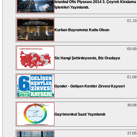
İstanbul Ofis Piyasası 2014 3. Çeyrek Kiralama
İşlemleri Yayınlandı.
01.10
Kurban Bayramınız Kutlu Olsun
05.09
Siz Hangi Şehirdeyseniz, Biz Oradayız
01.09
Gyoder - Gelişen Kentler Zirvesi Kayseri
30.06
Gayrimenkul Saati Yayınlandı
27.05