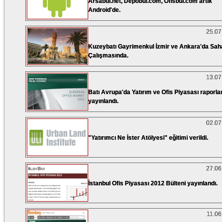
Arsabul.net, Depobul.com, Ofisbul.com artık
Android'de.
25.07
Kuzeybatı Gayrimenkul İzmir ve Ankara'da Sah
Çalışmasında.
13.07
Batı Avrupa'da Yatırım ve Ofis Piyasası raporlar
yayınlandı.
02.07
"Yatırımcı Ne İster Atölyesi" eğitimi verildi.
27.06
İstanbul Ofis Piyasası 2012 Bülteni yayınlandı.
11.06