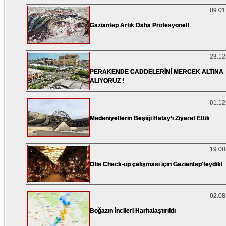
09.01
Gaziantep Artık Daha Profesyonel!
23.12
PERAKENDE CADDELERİNİ MERCEK ALTINA
ALIYORUZ !
01.12
Medeniyetlerin Beşiği Hatay’ı Ziyaret Ettik
19.08
Ofis Check-up çalışması için Gaziantep'teydik!
02.08
Boğazın İncileri Haritalaştırıldı