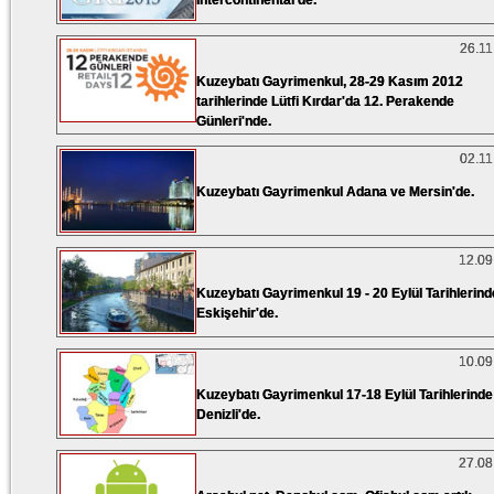
Intercontinental'de.
26.11
Kuzeybatı Gayrimenkul, 28-29 Kasım 2012
tarihlerinde Lütfi Kırdar'da 12. Perakende
Günleri'nde.
02.11
Kuzeybatı Gayrimenkul Adana ve Mersin'de.
12.09
Kuzeybatı Gayrimenkul 19 - 20 Eylül Tarihlerind
Eskişehir'de.
10.09
Kuzeybatı Gayrimenkul 17-18 Eylül Tarihlerinde
Denizli'de.
27.08