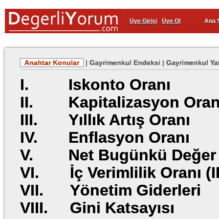
Üye Girişi
Üye Ol
Ana 
Anahtar Konular
|
Gayrimenkul Endeksi
|
Gayrimenkul Yat
I. Iskonto Oranı
II. Kapitalizasyon Oran
III. Yıllık Artış Oranı
IV. Enflasyon Oranı
V. Net Bugünkü Değer 
VI. İç Verimlilik Oranı (
VII. Yönetim Giderleri
VIII. Gini Katsayısı