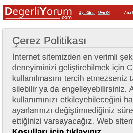
Üye Girişi
Üye Ol
Ana 
Çerez Politikası​
İnternet sitemizden en verimli şek
deneyiminizi geliştirebilmek için 
kullanılmasını tercih etmezseniz t
silebilir ya da engelleyebilirsiniz
kullanımınızı etkileyebileceğini h
ayarlarınızı değiştirmediğiniz sür
ettiğinizi varsayacağız. Web site
Koşulları için tıklayınız
.