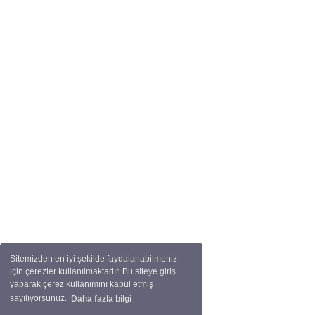
Sitemizden en iyi şekilde faydalanabilmeniz
için çerezler kullanılmaktadır. Bu siteye giriş
yaparak çerez kullanımını kabul etmiş
sayılıyorsunuz.
Daha fazla bilgi